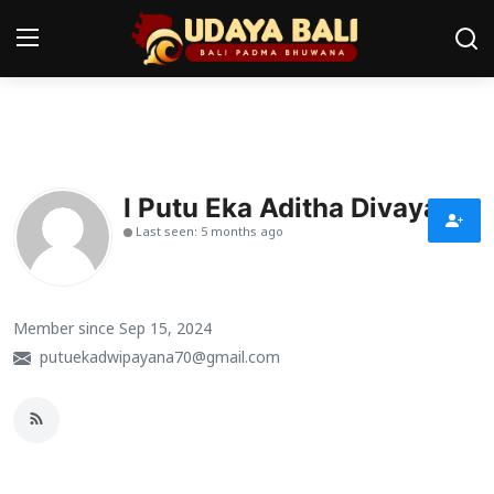
Home
Pura
I Putu Eka Aditha Divayana
Last seen: 5 months ago
Desa Adat
Tradisi
Member since Sep 15, 2024
Kearifan lokal
putuekadwipayana70@gmail.com
Alam Bali
Seni
Kisah