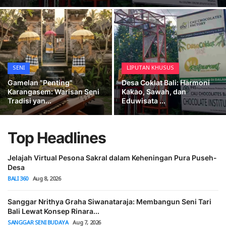
Tradisi Sapi Gerumbungan yang Diadakan di Desa Kaliasem
Usadha
Pura Penataran Agung Sekar Mukti lan Pundung: Jejak Tradisi dan Budaya Bali Pura Penataran Agung Desa Pangsan
Wariga Patemon: Merancang Pertemuan yang Selaras untuk Kecocokan dalam Hubungan dan Dunia Bisnis
Indonesia
Mengenal Celagi Landan Ocean, Pantai Baru di Nusa Penida yang Masih Alami
Pura Kawitan Keramas: Jejak Sri Nararya Kresna Kepakisan di Desa Sidan
SENI
LIPUTAN KHUSUS
Dari Dua Kata Menjadi Satu Arti: Memahami Kruna Satma sebagai Kata Majemuk dalam Bahasa Bali
Gamelan "Penting"
Desa Coklat Bali: Harmoni
Karangasem: Warisan Seni
Kakao, Sawah, dan
Gamelan "Penting" Karangasem: Warisan Seni Tradisi yang Nyaris Punah
Tradisi yan...
Eduwisata ...
Desa Coklat Bali: Harmoni Kakao, Sawah, dan Eduwisata di Jantung Tabanan
Top Headlines
Jelajah Virtual Pesona Sakral dalam Keheningan Pura Puseh-
Desa
BALI 360
Aug 8, 2026
Sanggar Nrithya Graha Siwanataraja: Membangun Seni Tari
Bali Lewat Konsep Rinara...
SANGGAR SENI BUDAYA
Aug 7, 2026