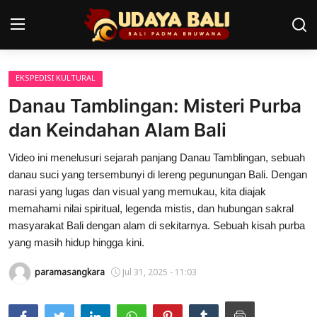
EKSPEDISI KULTURAL
Home
Danau Tamblingan: Misteri Purba
Pura
dan Keindahan Alam Bali
Desa Adat
Video ini menelusuri sejarah panjang Danau Tamblingan, sebuah
danau suci yang tersembunyi di lereng pegunungan Bali. Dengan
Tradisi
narasi yang lugas dan visual yang memukau, kita diajak
memahami nilai spiritual, legenda mistis, dan hubungan sakral
Kearifan lokal
masyarakat Bali dengan alam di sekitarnya. Sebuah kisah purba
yang masih hidup hingga kini.
Alam Bali
paramasangkara
Jul 31, 2025 - 11:03
Seni
Kisah