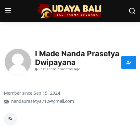
Home
I Made Nanda Prasetya
Pura
Dwipayana
Desa Adat
Last seen: 2 months ago
Tradisi
Member since Sep 15, 2024
Kearifan lokal
nandaprasetya712@gmail.com
Alam Bali
Seni
Kisah