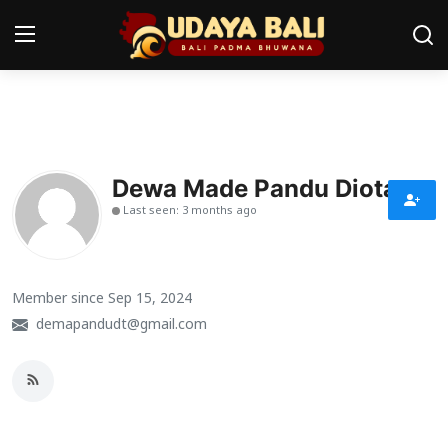
Home
Pura
Dewa Made Pandu Diotama
Last seen: 3 months ago
Desa Adat
Tradisi
Member since Sep 15, 2024
Kearifan lokal
demapandudt@gmail.com
Alam Bali
Seni
Kisah