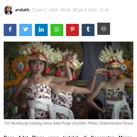
Usadha
aridiahh
Jun 11, 2026 - 05:58
Jun 9, 2026 - 21:41
Indonesia
Tari Bumbung Gebyog Desa Adat Pinge (Sumber Photo: Dokumentasi Desa)