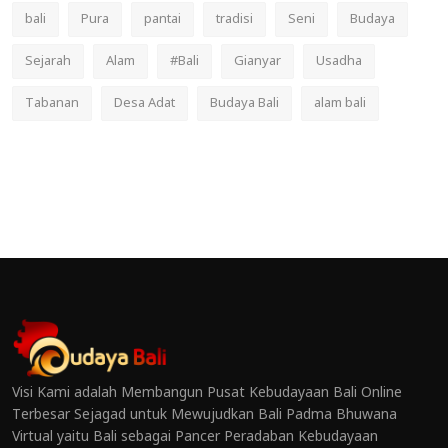
bali
Pura
pantai
tradisi
Seni
Budaya
Sejarah
Alam
#Bali
Gianyar
Usadha
Tabanan
Desa Adat
Budaya Bali
alam bali
Visi Kami adalah Membangun Pusat Kebudayaan Bali Online
Terbesar Sejagad untuk Mewujudkan Bali Padma Bhuwana
Virtual yaitu Bali sebagai Pancer Peradaban Kebudayaan