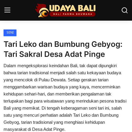
SENI
Home
Tari Leko dan Bumbung Gebyog:
Pura
Tari Sakral Desa Adat Pinge
Desa Adat
Dalam mengeksplorasi keindahan Bali, tak dapat dipungkiri
bahwa tarian tradisional menjadi salah satu kekayaan budaya
Tradisi
yang mencolok di Pulau Dewata. Setiap gerakan tarian
menggambarkan warisan budaya yang kaya, mencerminkan
Kearifan lokal
kehidupan sehari-hari, dan memberikan pengalaman tak
terlupakan bagi para wisatawan yang merindukan pesona tradisi
Alam Bali
Bali yang memikat. Di tengah keberagaman seni tari ini, salah
Seni
satu yang mencuri perhatian adalah Tari Leko dan Bumbung
Gebyog, tarian tradisional yang menghiasi kehidupan
Kisah
masyarakat di Desa Adat Pinge.