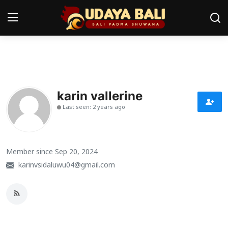
Home
Pura
karin vallerine
Last seen: 2 years ago
Desa Adat
Tradisi
Member since Sep 20, 2024
Kearifan lokal
karinvsidaluwu04@gmail.com
Alam Bali
Seni
Kisah