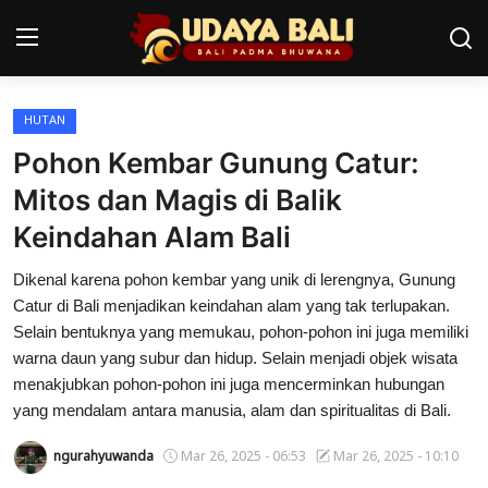
HUTAN
Home
Pohon Kembar Gunung Catur:
Pura
Mitos dan Magis di Balik
Keindahan Alam Bali
Desa Adat
Dikenal karena pohon kembar yang unik di lerengnya, Gunung
Tradisi
Catur di Bali menjadikan keindahan alam yang tak terlupakan.
Kearifan lokal
Selain bentuknya yang memukau, pohon-pohon ini juga memiliki
warna daun yang subur dan hidup. Selain menjadi objek wisata
Alam Bali
menakjubkan pohon-pohon ini juga mencerminkan hubungan
yang mendalam antara manusia, alam dan spiritualitas di Bali.
Seni
ngurahyuwanda
Mar 26, 2025 - 06:53
Mar 26, 2025 - 10:10
Kisah