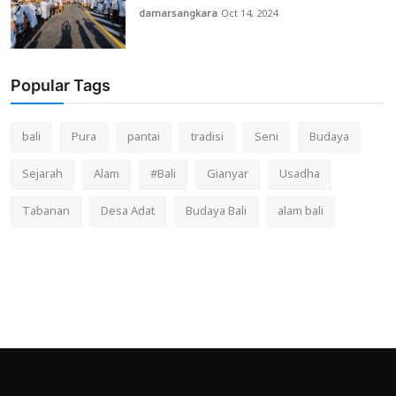
damarsangkara
Oct 14, 2024
Popular Tags
bali
Pura
pantai
tradisi
Seni
Budaya
Sejarah
Alam
#Bali
Gianyar
Usadha
Tabanan
Desa Adat
Budaya Bali
alam bali