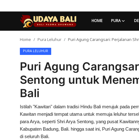
HOME
PURA
DE
Home
Pura Leluhur
Puri Agung Carangsari: Perjalanan S
Home
PURA LELUHUR
Pura
Puri Agung Carangsari
Desa Adat
Sentong untuk Mene
Tradisi
Bali
Kearifan lokal
Istilah "Kawitan" dalam tradisi Hindu Bali merujuk pada pe
Alam Bali
Kawitan menjadi tempat utama untuk memuja leluhur terseb
Seni
para Arya, seperti Shri Arya Sentong, yang pusat Kawitan
Kabupaten Badung, Bali. hingga saat ini, Puri Agung Caran
Kisah
di seluruh Bali.