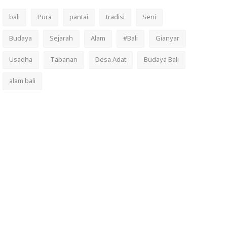
bali
Pura
pantai
tradisi
Seni
Budaya
Sejarah
Alam
#Bali
Gianyar
Usadha
Tabanan
Desa Adat
Budaya Bali
alam bali