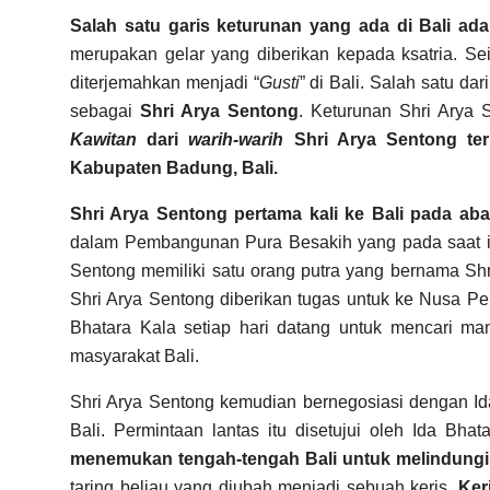
Salah satu garis keturunan yang ada di Bali ada
merupakan gelar yang diberikan kepada ksatria. S
diterjemahkan menjadi “
Gusti
” di Bali. Salah satu da
sebagai
Shri Arya Sentong
. Keturunan Shri Arya
Kawitan
dari
warih-warih
Shri Arya Sentong ter
Kabupaten Badung, Bali.
Shri Arya Sentong pertama kali ke Bali pada aba
dalam Pembangunan Pura Besakih yang pada saat i
Sentong memiliki satu orang putra yang bernama Shr
Shri Arya Sentong diberikan tugas untuk ke Nusa Pen
Bhatara Kala setiap hari datang untuk mencari ma
masyarakat Bali.
Shri Arya Sentong kemudian bernegosiasi dengan Ida
Bali. Permintaan lantas itu disetujui oleh Ida Bha
menemukan tengah-tengah Bali untuk melindungi 
taring beliau yang diubah menjadi sebuah keris.
Ker