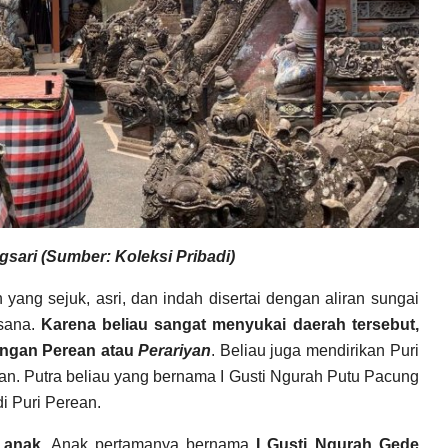
sari (Sumber: Koleksi Pribadi)
ang sejuk, asri, dan indah disertai dengan aliran sungai
 sana.
Karena beliau sangat menyukai daerah tersebut,
engan Perean atau
Perariyan
. Beliau juga mendirikan Puri
an. Putra beliau yang bernama I Gusti Ngurah Putu Pacung
 Puri Perean.
 anak.
Anak pertamanya bernama
I Gusti Ngurah Gede