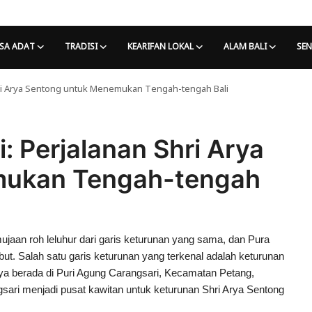
SA ADAT
TRADISI
KEARIFAN LOKAL
ALAM BALI
SEN
hri Arya Sentong untuk Menemukan Tengah-tengah Bali
: Perjalanan Shri Arya
mukan Tengah-tengah
mujaan roh leluhur dari garis keturunan yang sama, dan Pura
ut. Salah satu garis keturunan yang terkenal adalah keturunan
nya berada di Puri Agung Carangsari, Kecamatan Petang,
gsari menjadi pusat kawitan untuk keturunan Shri Arya Sentong