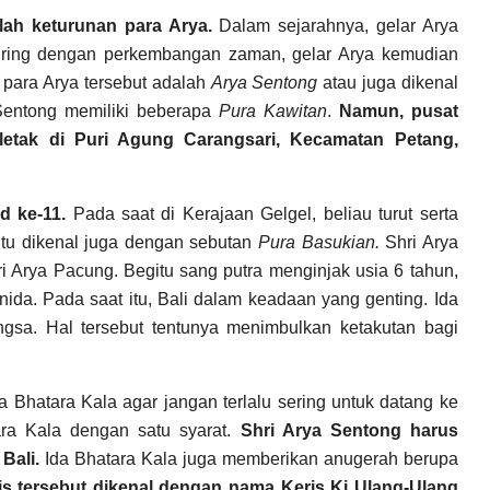
lah keturunan para Arya.
Dalam sejarahnya, gelar Arya
eiring dengan perkembangan zaman, gelar Arya kemudian
ri para Arya tersebut adalah
Arya Sentong
atau juga dikenal
 Sentong memiliki beberapa
Pura Kawitan
.
Namun, pusat
letak di Puri Agung Carangsari, Kecamatan Petang,
d ke-11.
Pada saat di Kerajaan Gelgel, beliau turut serta
tu dikenal juga dengan sebutan
Pura Basukian.
Shri Arya
i Arya Pacung. Begitu sang putra menginjak usia 6 tahun,
ida. Pada saat itu, Bali dalam keadaan yang genting. Ida
ngsa. Hal tersebut tentunya menimbulkan ketakutan bagi
 Bhatara Kala agar jangan terlalu sering untuk datang ke
tara Kala dengan satu syarat.
Shri Arya Sentong harus
Bali.
Ida Bhatara Kala juga memberikan anugerah berupa
is tersebut dikenal dengan nama Keris Ki Ulang-Ulang