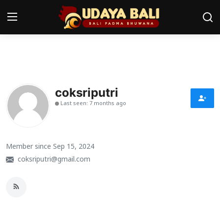
Home
Pura
coksriputri
Last seen: 7 months ago
Desa Adat
Tradisi
Member since Sep 15, 2024
Kearifan lokal
coksriputri@gmail.com
Alam Bali
Seni
Kisah