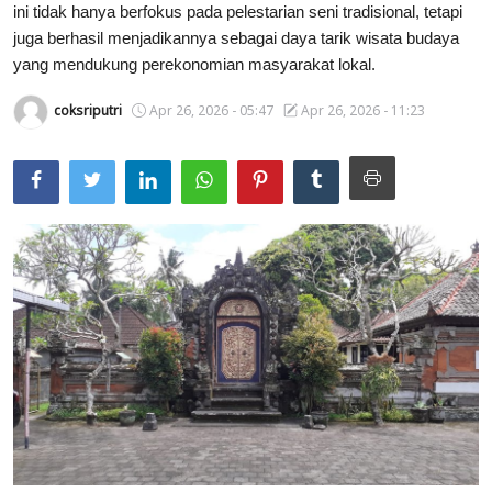
ini tidak hanya berfokus pada pelestarian seni tradisional, tetapi
Usadha
juga berhasil menjadikannya sebagai daya tarik wisata budaya
yang mendukung perekonomian masyarakat lokal.
Indonesia
coksriputri
Apr 26, 2026 - 05:47
Apr 26, 2026 - 11:23