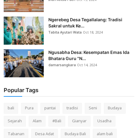
Indri Anisa Putri
Oct 19, 2024
Ngerebeg Desa Tegallalang: Tradisi
Sakral untuk Ke...
Tabita Ayutari Wata
Oct 18, 2024
Ngusabha Desa: Kesempatan Emas Ida
Bhatara Guru "N...
damarsangkara
Oct 14, 2024
Popular Tags
bali
Pura
pantai
tradisi
Seni
Budaya
Sejarah
Alam
#Bali
Gianyar
Usadha
Tabanan
Desa Adat
Budaya Bali
alam bali