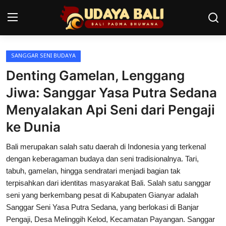
SANGGAR SENI BUDAYA
Home
Denting Gamelan, Lenggang
Pura
Jiwa: Sanggar Yasa Putra Sedana
Menyalakan Api Seni dari Pengaji
Desa Adat
ke Dunia
Tradisi
Bali merupakan salah satu daerah di Indonesia yang terkenal
Kearifan lokal
dengan keberagaman budaya dan seni tradisionalnya. Tari,
tabuh, gamelan, hingga sendratari menjadi bagian tak
Alam Bali
terpisahkan dari identitas masyarakat Bali. Salah satu sanggar
seni yang berkembang pesat di Kabupaten Gianyar adalah
Seni
Sanggar Seni Yasa Putra Sedana, yang berlokasi di Banjar
Kisah
Pengaji, Desa Melinggih Kelod, Kecamatan Payangan. Sanggar