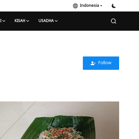
Indonesia
I
KISAH
USADHA
Follow