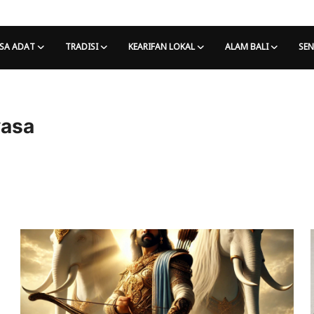
SA ADAT
TRADISI
KEARIFAN LOKAL
ALAM BALI
SEN
yasa