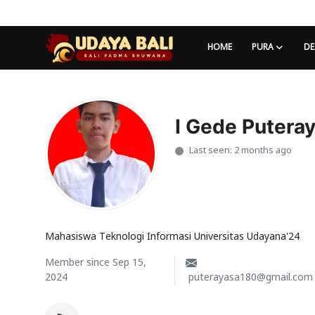
HOME
PURA
DE
Home
Pura
I Gede Putera
Last seen: 2 months ago
Desa Adat
Tradisi
Kearifan lokal
Mahasiswa Teknologi Informasi Universitas Udayana'24
Alam Bali
Member since Sep 15,
2024
puterayasa180@gmail.com
Seni
Kisah