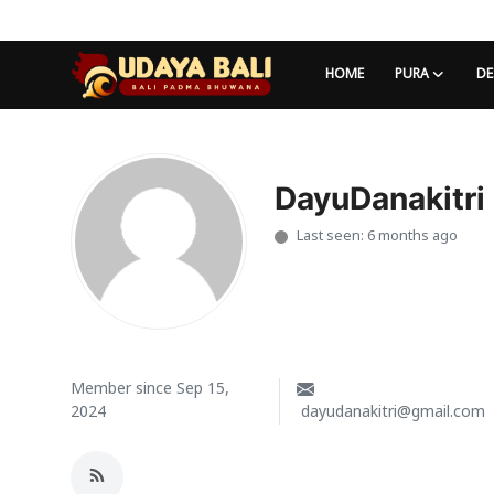
HOME
PURA
DE
Home
Pura
DayuDanakitri
Last seen: 6 months ago
Desa Adat
Tradisi
Kearifan lokal
Alam Bali
Member since Sep 15,
2024
dayudanakitri@gmail.com
Seni
Kisah