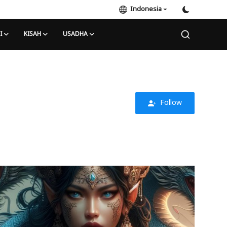
Indonesia
I
KISAH
USADHA
Follow