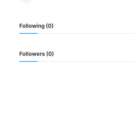
Usadha
Indonesia
Following (0)
Followers (0)