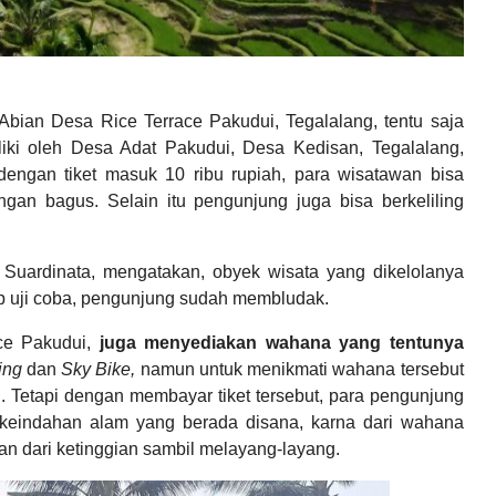
ian Desa Rice Terrace Pakudui, Tegalalang, tentu saja
iki oleh Desa Adat Pakudui, Desa Kedisan, Tegalalang,
engan tiket masuk 10 ribu rupiah, para wisatawan bisa
gan bagus. Selain itu pengunjung juga bisa berkeliling
Suardinata, mengatakan, obyek wisata yang dikelolanya
ap uji coba, pengunjung sudah membludak.
ce Pakudui,
juga menyediakan wahana yang tentunya
wing
dan
Sky Bike,
namun untuk menikmati wahana tersebut
i. Tetapi dengan membayar tiket tersebut, para pengunjung
 keindahan alam yang berada disana, karna dari wahana
n dari ketinggian sambil melayang-layang.