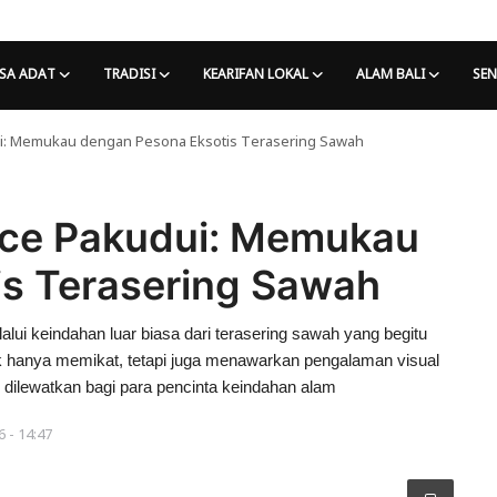
SA ADAT
TRADISI
KEARIFAN LOKAL
ALAM BALI
SEN
ui: Memukau dengan Pesona Eksotis Terasering Sawah
ace Pakudui: Memukau
s Terasering Sawah
i keindahan luar biasa dari terasering sawah yang begitu
k hanya memikat, tetapi juga menawarkan pengalaman visual
dilewatkan bagi para pencinta keindahan alam
 - 14:47