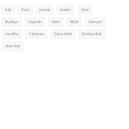
bali
Pura
pantai
tradisi
Seni
Budaya
Sejarah
Alam
#Bali
Gianyar
Usadha
Tabanan
Desa Adat
Budaya Bali
alam bali