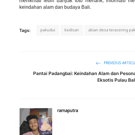
menikmati lebih banyak foto menarik, informasi me
keindahan alam dan budaya Bali.
pakudui
kedisan
abian desa terasering pa
Tags:
PREVIOUS ARTICL
Pantai Padangbai: Keindahan Alam dan Peson
Eksotis Pulau Bal
ramaputra