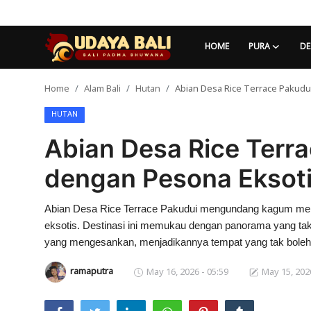
HOME
PURA
DE
Home
Alam Bali
Hutan
Abian Desa Rice Terrace Pakud
Home
HUTAN
Pura
Abian Desa Rice Terr
Desa Adat
dengan Pesona Eksoti
Tradisi
Abian Desa Rice Terrace Pakudui mengundang kagum melalu
Kearifan lokal
eksotis. Destinasi ini memukau dengan panorama yang ta
Alam Bali
yang mengesankan, menjadikannya tempat yang tak boleh 
ramaputra
May 16, 2026 - 05:59
May 15, 2026
Seni
Kisah