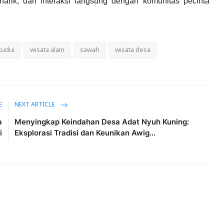
narik, dan interaksi langsung dengan komunitas pecinta
kudui
wisata alam
sawah
wisata desa
E
NEXT ARTICLE
a
Menyingkap Keindahan Desa Adat Nyuh Kuning:
i
Eksplorasi Tradisi dan Keunikan Awig...