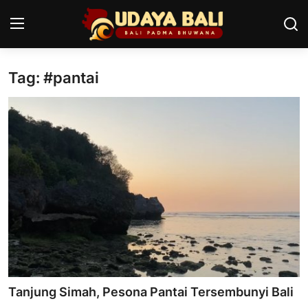
Tag: #pantai
Home
Pura
Desa Adat
Tradisi
Kearifan lokal
Alam Bali
Seni
Tanjung Simah, Pesona Pantai Tersembunyi Bali
Kisah