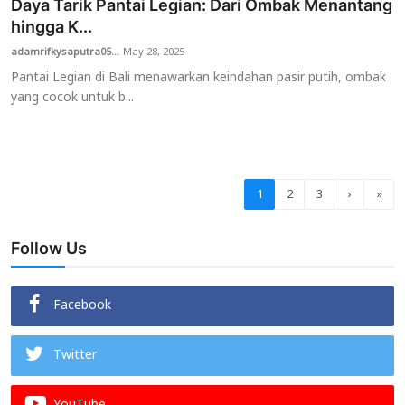
Daya Tarik Pantai Legian: Dari Ombak Menantang
hingga K...
adamrifkysaputra05...
May 28, 2025
Pantai Legian di Bali menawarkan keindahan pasir putih, ombak
yang cocok untuk b...
1
2
3
›
»
Follow Us
Facebook
Twitter