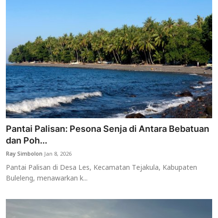
Pantai Palisan: Pesona Senja di Antara Bebatuan
dan Poh...
Ray Simbolon
Jan 8, 2026
Pantai Palisan di Desa Les, Kecamatan Tejakula, Kabupaten
Buleleng, menawarkan k...