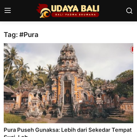
Tag: #Pura
Home
Pura
Desa Adat
Tradisi
Kearifan lokal
Alam Bali
Seni
Pura Puseh Gunaksa: Lebih dari Sekedar Tempat
Kisah