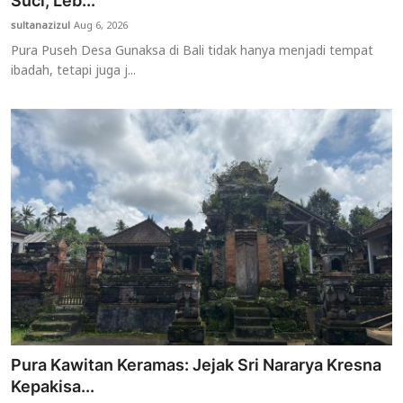
Suci, Leb...
sultanazizul
Aug 6, 2026
Usadha
Pura Puseh Desa Gunaksa di Bali tidak hanya menjadi tempat
ibadah, tetapi juga j...
Indonesia
Pura Kawitan Keramas: Jejak Sri Nararya Kresna
Kepakisa...