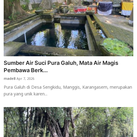
Sumber Air Suci Pura Galuh, Mata Air Magis
Pembawa Berk...
made8
Apr 7, 2026
Pura Galuh di Desa Sengkidu, Manggis, Karangasem, merupakan
pura yang unik karen...