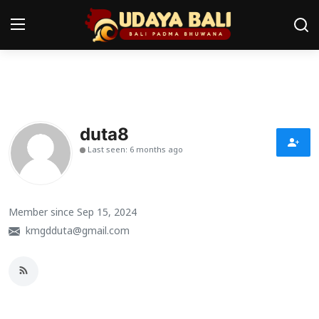
Home
Pura
duta8
Last seen: 6 months ago
Desa Adat
Tradisi
Member since Sep 15, 2024
Kearifan lokal
kmgdduta@gmail.com
Alam Bali
Seni
Kisah