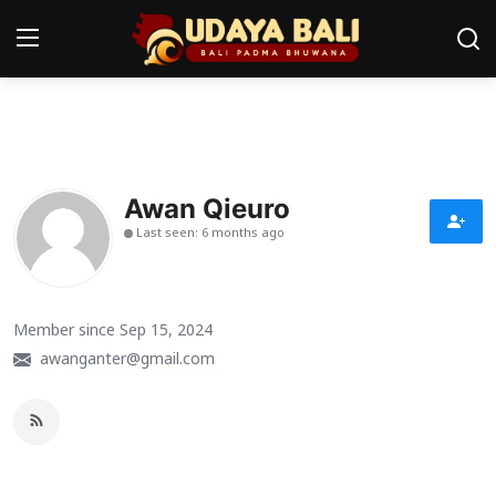
Home
Pura
Awan Qieuro
Last seen: 6 months ago
Desa Adat
Tradisi
Member since Sep 15, 2024
Kearifan lokal
awanganter@gmail.com
Alam Bali
Seni
Kisah