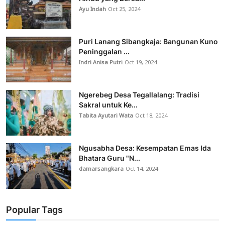
Ayu Indah
Oct 25, 2024
Puri Lanang Sibangkaja: Bangunan Kuno
Peninggalan ...
Indri Anisa Putri
Oct 19, 2024
Ngerebeg Desa Tegallalang: Tradisi
Sakral untuk Ke...
Tabita Ayutari Wata
Oct 18, 2024
Ngusabha Desa: Kesempatan Emas Ida
Bhatara Guru "N...
damarsangkara
Oct 14, 2024
Popular Tags