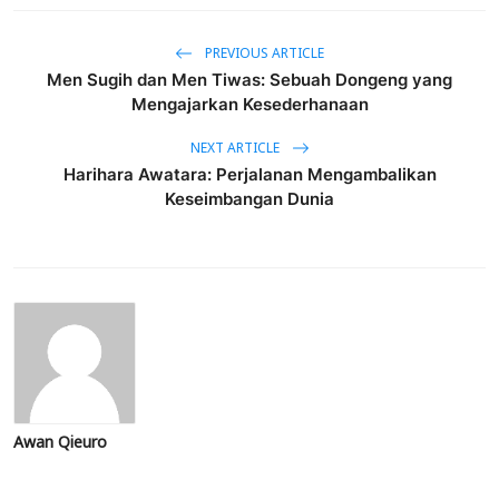
PREVIOUS ARTICLE
Men Sugih dan Men Tiwas: Sebuah Dongeng yang
Mengajarkan Kesederhanaan
NEXT ARTICLE
Harihara Awatara: Perjalanan Mengambalikan
Keseimbangan Dunia
Awan Qieuro