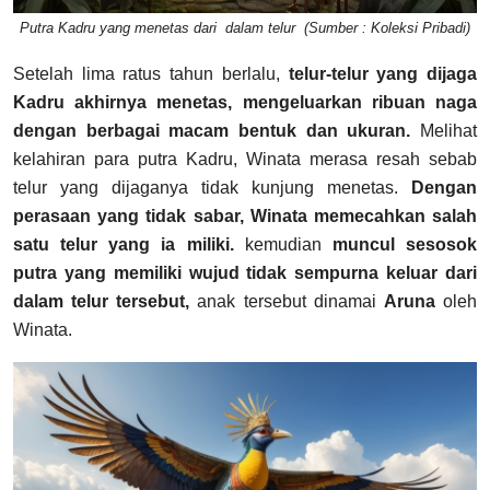
Putra Kadru yang menetas dari dalam telur (Sumber : Koleksi Pribadi)
Setelah lima ratus tahun berlalu,
telur-telur yang dijaga
Kadru akhirnya menetas, mengeluarkan ribuan naga
dengan berbagai macam bentuk dan ukuran.
Melihat
kelahiran para putra Kadru, Winata merasa resah sebab
telur yang dijaganya tidak kunjung menetas.
Dengan
perasaan yang tidak sabar, Winata memecahkan salah
satu telur yang ia miliki.
kemudian
muncul sesosok
putra yang memiliki wujud tidak sempurna keluar dari
dalam telur tersebut,
anak tersebut dinamai
Aruna
oleh
Winata.