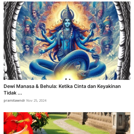
Dewi Manasa & Behula: Ketika Cinta dan Keyakinan
Tidak ...
pramitawndr
Nov 25, 2024