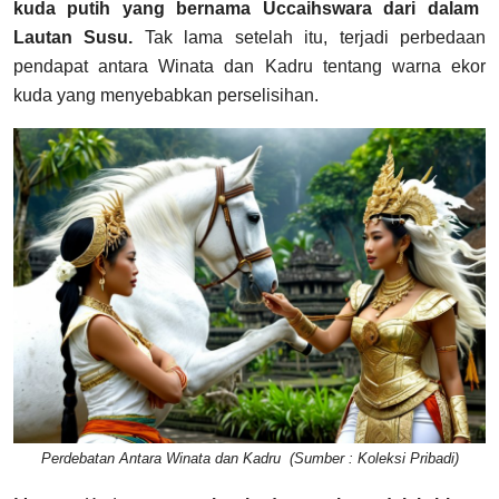
kuda putih yang bernama Uccaihswara dari dalam
Lautan Susu.
Tak lama setelah itu, terjadi perbedaan
pendapat antara Winata dan Kadru tentang warna ekor
kuda yang menyebabkan perselisihan.
Perdebatan Antara Winata dan Kadru (Sumber : Koleksi Pribadi)