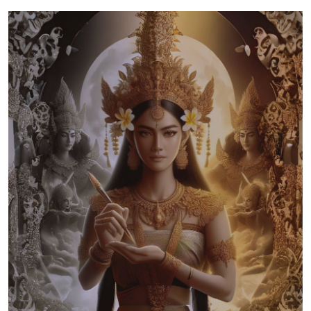
Usadha
Indonesia