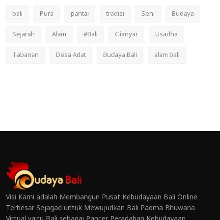
bali
Pura
pantai
tradisi
Seni
Budaya
Sejarah
Alam
#Bali
Gianyar
Usadha
Tabanan
Desa Adat
Budaya Bali
alam bali
Visi Kami adalah Membangun Pusat Kebudayaan Bali Online
Terbesar Sejagad untuk Mewujudkan Bali Padma Bhuwana
Virtual yaitu Bali sebagai Pancer Peradaban Kebudayaan