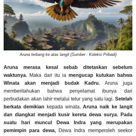
Aruna terbang ke atas langit (Sumber : Koleksi Pribadi)
Aruna merasa kesal sebab ditetaskan sebelum
waktunya.
Maka dari itu ia
mengucap kutukan bahwa
Winata akan menjadi budak Kadru.
Aruna juga
memberitahukan bahwa penyelamat ibunya dari
perbudakan akan lahir melalui telur yang satu lagi.
Setelah
berkata demikian
kepada winata,
Aruna naik ke langit
dan diangkat menjadi kusir kereta dewa surya.
Pada
suatu hari muncul Dewa Indra yang merupakan
pemimpin para dewa,
Dewa Indra memperoleh seekor