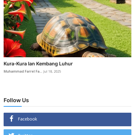
Kura-Kura lan Kembang Luhur
Muhammad Farrel Fa...
Jul 18, 2025
Follow Us
Facebook