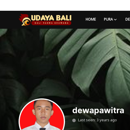
HOME
PURA
DE
Home
Pura
Desa Adat
Tradisi
Kearifan lokal
Alam Bali
dewapawitra
Seni
Last seen: 3 years ago
Kisah