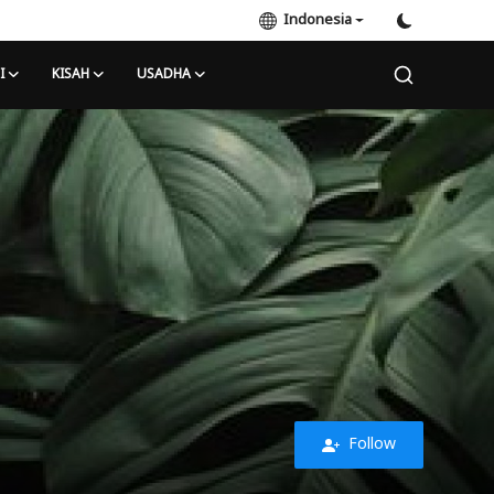
Indonesia
I
KISAH
USADHA
Follow