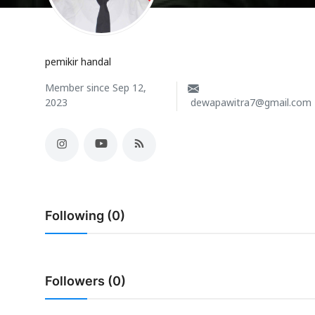
Usadha
Indonesia
pemikir handal
Member since Sep 12,
2023
dewapawitra7@gmail.com
Following (0)
Followers (0)