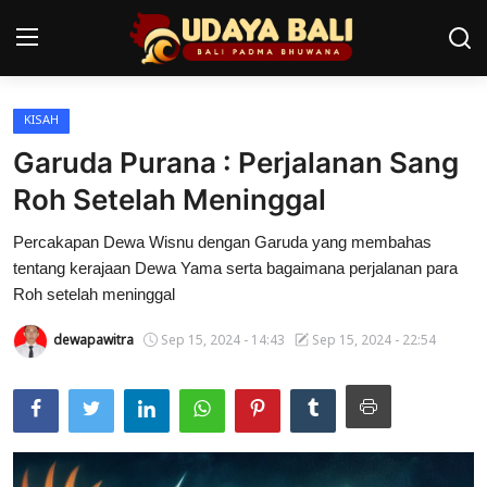
KISAH
Home
Garuda Purana : Perjalanan Sang
Pura
Roh Setelah Meninggal
Desa Adat
Percakapan Dewa Wisnu dengan Garuda yang membahas
tentang kerajaan Dewa Yama serta bagaimana perjalanan para
Tradisi
Roh setelah meninggal
Kearifan lokal
dewapawitra
Sep 15, 2024 - 14:43
Sep 15, 2024 - 22:54
Alam Bali
Seni
Kisah