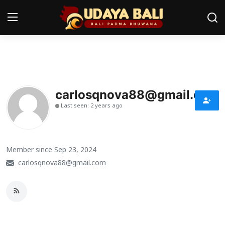
Home
Pura
carlosqnova88@gmail.com
Last seen: 2 years ago
Desa Adat
Tradisi
Member since Sep 23, 2024
Kearifan lokal
carlosqnova88@gmail.com
Alam Bali
Seni
Kisah