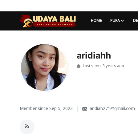
HOME
PURA
DE
Home
Pura
aridiahh
Last seen: 3 years ago
Desa Adat
Tradisi
Kearifan lokal
Alam Bali
Member since Sep 5, 2023
aridiah271@gmail.com
Seni
Kisah