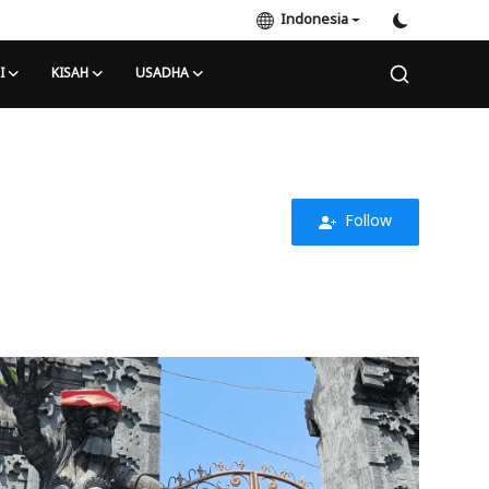
Indonesia
I
KISAH
USADHA
Follow