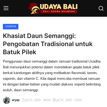
USADHA
Home
Khasiat Daun Semanggi:
Pura
Pengobatan Tradisional untuk
Batuk Pilek
Desa Adat
Penggunaan daun semanggi dalam ramuan tradisional Usadha
Tradisi
Bali menunjukkan potensi dalam meredakan gejala batuk pilek
Kearifan lokal
berkat kandungan aktifnya yang melibatkan flavonoid, tannin,
saponin, dan vitamin C. Kita dapat mencoba membuat ramuan
Alam Bali
ini dengan bahan-bahan yang mudah diakses seperti belimbing
wuluh, daun semanggi.
Seni
aryap
Jul 31, 2025 - 06:50
Jul 31, 2025 - 10:33
Kisah