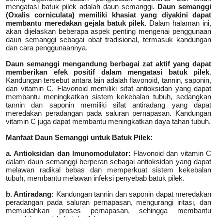
mengatasi batuk pilek adalah daun semanggi.
Daun semanggi
(Oxalis corniculata) memiliki khasiat yang diyakini dapat
membantu meredakan gejala batuk pilek.
Dalam halaman ini,
akan dijelaskan beberapa aspek penting mengenai penggunaan
daun semanggi sebagai obat tradisional, termasuk kandungan
dan cara penggunaannya.
Daun semanggi mengandung berbagai zat aktif yang dapat
memberikan efek positif dalam mengatasi batuk pilek
.
Kandungan tersebut antara lain adalah flavonoid, tannin, saponin,
dan vitamin C. Flavonoid memiliki sifat antioksidan yang dapat
membantu meningkatkan sistem kekebalan tubuh, sedangkan
tannin dan saponin memiliki sifat antiradang yang dapat
meredakan peradangan pada saluran pernapasan. Kandungan
vitamin C juga dapat membantu meningkatkan daya tahan tubuh.
Manfaat Daun Semanggi untuk Batuk Pilek:
a. Antioksidan dan Imunomodulator:
Flavonoid dan vitamin C
dalam daun semanggi berperan sebagai antioksidan yang dapat
melawan radikal bebas dan memperkuat sistem kekebalan
tubuh, membantu melawan infeksi penyebab batuk pilek.
b. Antiradang:
Kandungan tannin dan saponin dapat meredakan
peradangan pada saluran pernapasan, mengurangi iritasi, dan
memudahkan proses pernapasan, sehingga membantu