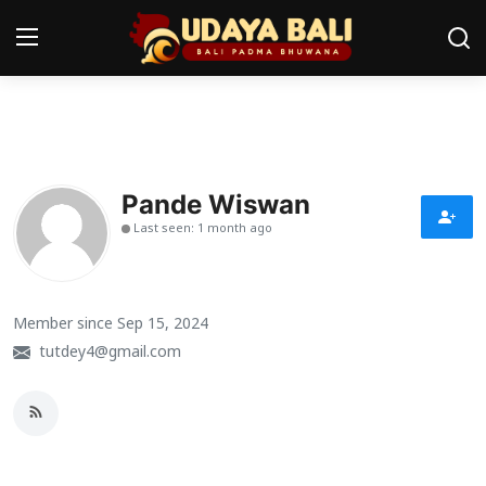
Home
Pura
Pande Wiswan
Last seen: 1 month ago
Desa Adat
Tradisi
Member since Sep 15, 2024
Kearifan lokal
tutdey4@gmail.com
Alam Bali
Seni
Kisah