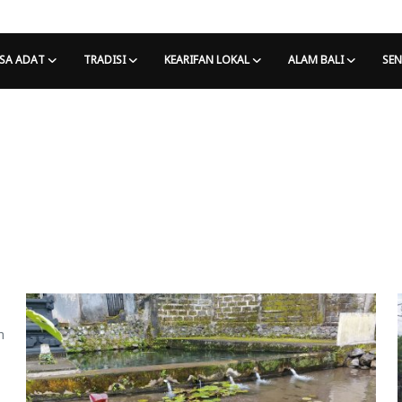
SA ADAT
TRADISI
KEARIFAN LOKAL
ALAM BALI
SEN
m