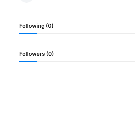
Usadha
Indonesia
Following (0)
Followers (0)