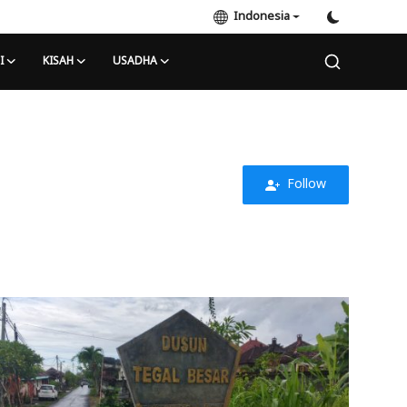
Indonesia
I
KISAH
USADHA
Follow