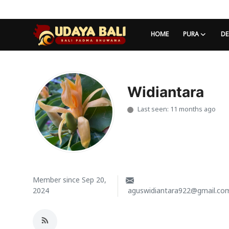
HOME
PURA
DE
Home
Pura
Widiantara
Last seen: 11 months ago
Desa Adat
Tradisi
Kearifan lokal
Alam Bali
Member since Sep 20,
2024
aguswidiantara922@gmail.co
Seni
Kisah