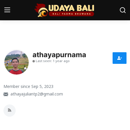
Home
Pura
athayapurnama
Last seen: 1 year ago
Desa Adat
Tradisi
Member since Sep 5, 2023
Kearifan lokal
athayajuliantp2@gmail.com
Alam Bali
Seni
Kisah