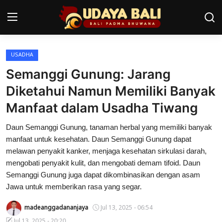
USADHA
Home
Semanggi Gunung: Jarang
Pura
Diketahui Namun Memiliki Banyak
Manfaat dalam Usadha Tiwang
Desa Adat
Daun Semanggi Gunung, tanaman herbal yang memiliki banyak
Tradisi
manfaat untuk kesehatan. Daun Semanggi Gunung dapat
Kearifan lokal
melawan penyakit kanker, menjaga kesehatan sirkulasi darah,
mengobati penyakit kulit, dan mengobati demam tifoid. Daun
Alam Bali
Semanggi Gunung juga dapat dikombinasikan dengan asam
Jawa untuk memberikan rasa yang segar.
Seni
madeanggadananjaya
Jul 13, 2025 - 06:54
Kisah
Jul 13, 2025 - 20:20