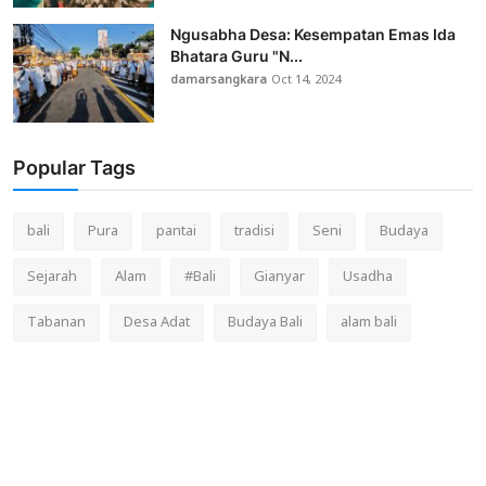
Ngusabha Desa: Kesempatan Emas Ida
Bhatara Guru "N...
damarsangkara
Oct 14, 2024
Popular Tags
bali
Pura
pantai
tradisi
Seni
Budaya
Sejarah
Alam
#Bali
Gianyar
Usadha
Tabanan
Desa Adat
Budaya Bali
alam bali