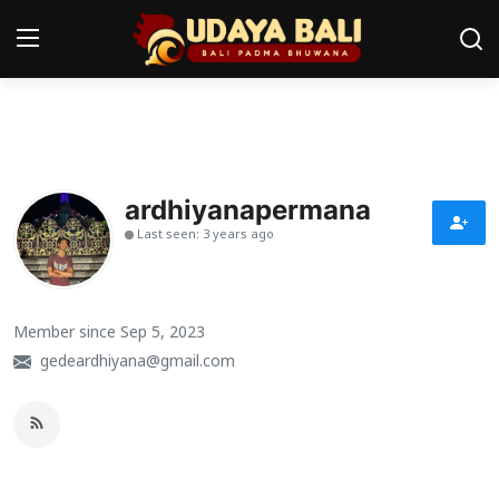
Home
Pura
ardhiyanapermana
Last seen: 3 years ago
Desa Adat
Tradisi
Member since Sep 5, 2023
Kearifan lokal
gedeardhiyana@gmail.com
Alam Bali
Seni
Kisah