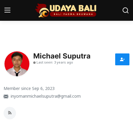
Home
Pura
Michael Suputra
Last seen: 3 years ago
Desa Adat
Tradisi
Member since Sep 6, 2023
Kearifan lokal
inyomanmichaelsuputra@gmail.com
Alam Bali
Seni
Kisah