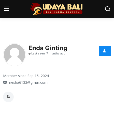
Home
Pura
Enda Ginting
Last seen: 7 months ago
Desa Adat
Tradisi
Member since Sep 15, 2024
Kearifan lokal
nesha6132@gmail.com
Alam Bali
Seni
Kisah