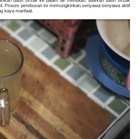
bahkan daun sirsak ke dalam air mendidih. Biarkan daun sirsak
il. Proses perebusan ini memungkinkan senyawa-senyawa aktif
ng kaya manfaat.