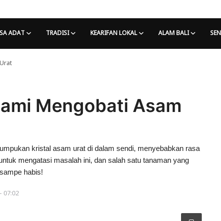
SA ADAT
TRADISI
KEARIFAN LOKAL
ALAM BALI
SEN
Urat
Alami Mengobati Asam
numpukan kristal asam urat di dalam sendi, menyebabkan rasa
untuk mengatasi masalah ini, dan salah satu tanaman yang
i sampe habis!
 - 07:02