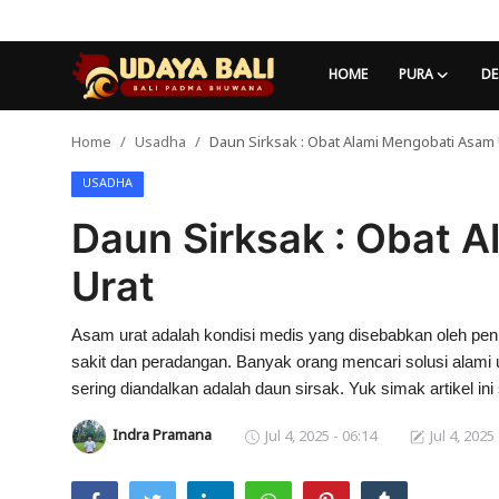
HOME
PURA
DE
Home
Usadha
Daun Sirksak : Obat Alami Mengobati Asam 
Home
USADHA
Pura
Daun Sirksak : Obat 
Desa Adat
Urat
Tradisi
Asam urat adalah kondisi medis yang disebabkan oleh pe
Kearifan lokal
sakit dan peradangan. Banyak orang mencari solusi alami 
Alam Bali
sering diandalkan adalah daun sirsak. Yuk simak artikel in
Indra Pramana
Jul 4, 2025 - 06:14
Jul 4, 2025
Seni
Kisah