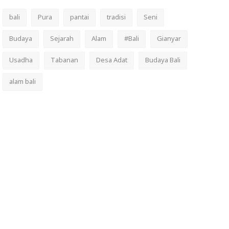
bali
Pura
pantai
tradisi
Seni
Budaya
Sejarah
Alam
#Bali
Gianyar
Usadha
Tabanan
Desa Adat
Budaya Bali
alam bali