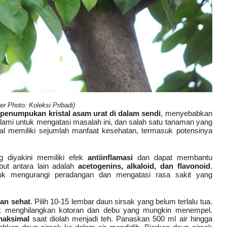
r Photo: Koleksi Pribadi)
penumpukan kristal asam urat di dalam sendi
, menyebabkan
alami untuk mengatasi masalah ini, dan salah satu tanaman yang
nal memiliki sejumlah manfaat kesehatan, termasuk potensinya
 diyakini memiliki efek
antiinflamasi
dan dapat membantu
ut antara lain adalah
acetogenins, alkaloid, dan flavonoid
.
tuk mengurangi peradangan dan mengatasi rasa sakit yang
an sehat
. Pilih 10-15 lembar daun sirsak yang belum terlalu tua.
ntuk menghilangkan kotoran dan debu yang mungkin menempel.
maksimal
saat diolah menjadi teh.
Panaskan 500 ml air hingga