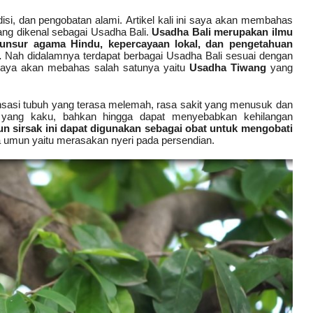
disi, dan pengobatan alami.
Artikel kali ini saya
akan membahas
yang dikenal sebagai Usadha Bali.
Usadha Bali merupakan ilmu
unsur agama Hindu, kepercayaan lokal, dan pengetahuan
.
Nah didalamnya
t
erdapat
berbagai
Usadha Bali sesuai dengan
ini saya akan mebahas
salah satunya
yaitu
Usadha Tiwang
yang
nsasi tubuh yang terasa melemah, rasa sakit yang menusuk dan
ot yang kaku, bahkan hingga dapat menyebabkan kehilangan
n sirsak ini dapat
digunakan
sebagai
obat
untuk mengobati
a
umun yaitu merasakan nyeri pada persendian.