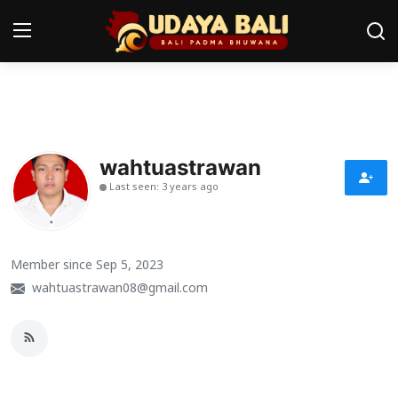
Home
Pura
wahtuastrawan
Last seen: 3 years ago
Desa Adat
Tradisi
Member since Sep 5, 2023
Kearifan lokal
wahtuastrawan08@gmail.com
Alam Bali
Seni
Kisah