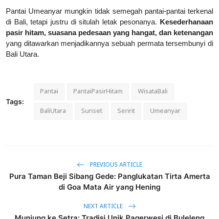
Pantai Umeanyar mungkin tidak semegah pantai-pantai terkenal
di Bali, tetapi justru di situlah letak pesonanya.
Kesederhanaan
pasir hitam, suasana pedesaan yang hangat, dan ketenangan
yang ditawarkan menjadikannya sebuah permata tersembunyi di
Bali Utara.
Pantai
PantaiPasirHitam
WisataBali
Tags:
BaliUtara
Sunset
Seririt
Umeanyar
PREVIOUS ARTICLE
Pura Taman Beji Sibang Gede: Panglukatan Tirta Amerta
di Goa Mata Air yang Hening
NEXT ARTICLE
Munjung ke Setra: Tradisi Unik Pagerwesi di Buleleng