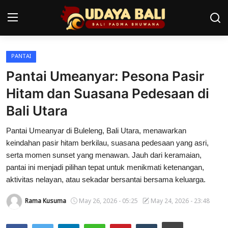
PANTAI
Home
Pantai Umeanyar: Pesona Pasir
Pura
Hitam dan Suasana Pedesaan di
Bali Utara
Desa Adat
Pantai Umeanyar di Buleleng, Bali Utara, menawarkan
Tradisi
keindahan pasir hitam berkilau, suasana pedesaan yang asri,
Kearifan lokal
serta momen sunset yang menawan. Jauh dari keramaian,
pantai ini menjadi pilihan tepat untuk menikmati ketenangan,
Alam Bali
aktivitas nelayan, atau sekadar bersantai bersama keluarga.
Seni
Rama Kusuma
May 26, 2026 - 05:25
May 24, 2026 - 23:48
Kisah