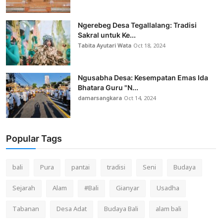
Ngerebeg Desa Tegallalang: Tradisi
Sakral untuk Ke...
Tabita Ayutari Wata
Oct 18, 2024
Ngusabha Desa: Kesempatan Emas Ida
Bhatara Guru "N...
damarsangkara
Oct 14, 2024
Popular Tags
bali
Pura
pantai
tradisi
Seni
Budaya
Sejarah
Alam
#Bali
Gianyar
Usadha
Tabanan
Desa Adat
Budaya Bali
alam bali