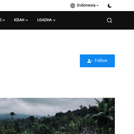
Indonesia
I
KISAH
USADHA
Follow