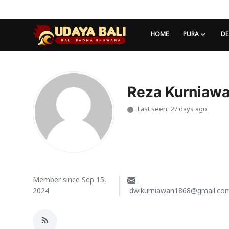
HOME
PURA
DE
Home
Pura
Reza Kurniaw
Last seen: 27 days ago
Desa Adat
Tradisi
Kearifan lokal
Alam Bali
Member since Sep 15,
2024
dwikurniawan1868@gmail.co
Seni
Kisah