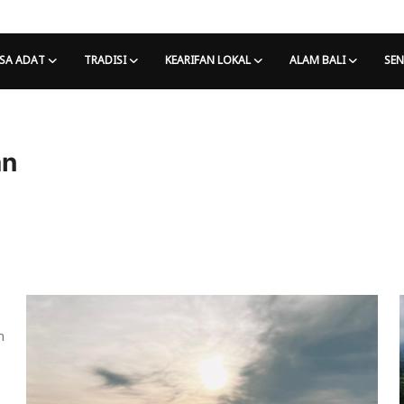
SA ADAT
TRADISI
KEARIFAN LOKAL
ALAM BALI
SEN
an
m