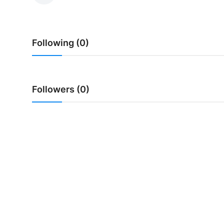
Usadha
Indonesia
Following (0)
Followers (0)