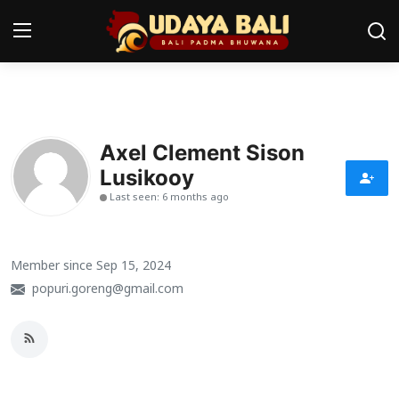
Home
Axel Clement Sison
Pura
Lusikooy
Desa Adat
Last seen: 6 months ago
Tradisi
Member since Sep 15, 2024
Kearifan lokal
popuri.goreng@gmail.com
Alam Bali
Seni
Kisah