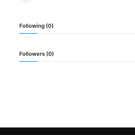
Usadha
Indonesia
Following (0)
Followers (0)