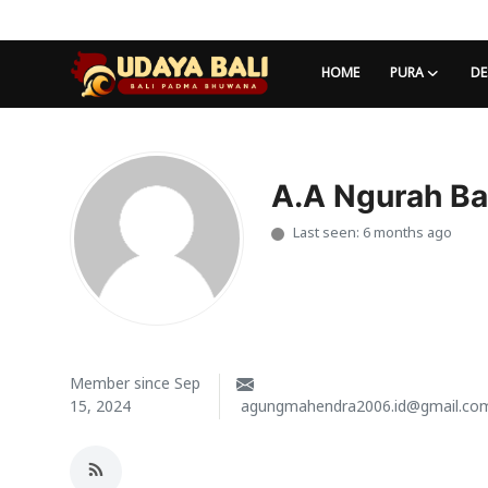
HOME
PURA
DE
Home
Pura
A.A Ngurah B
Last seen: 6 months ago
Desa Adat
Tradisi
Kearifan lokal
Alam Bali
Member since Sep
15, 2024
agungmahendra2006.id@gmail.co
Seni
Kisah