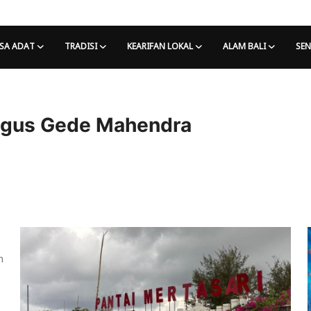
SA ADAT
TRADISI
KEARIFAN LOKAL
ALAM BALI
SEN
agus Gede Mahendra
m