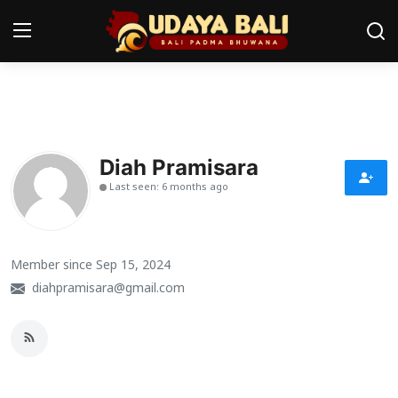
Home
Pura
Diah Pramisara
Last seen: 6 months ago
Desa Adat
Tradisi
Member since Sep 15, 2024
Kearifan lokal
diahpramisara@gmail.com
Alam Bali
Seni
Kisah