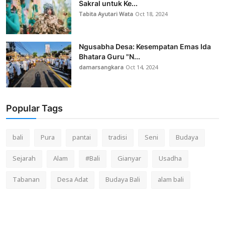
Sakral untuk Ke...
Tabita Ayutari Wata
Oct 18, 2024
Ngusabha Desa: Kesempatan Emas Ida
Bhatara Guru "N...
damarsangkara
Oct 14, 2024
Popular Tags
bali
Pura
pantai
tradisi
Seni
Budaya
Sejarah
Alam
#Bali
Gianyar
Usadha
Tabanan
Desa Adat
Budaya Bali
alam bali