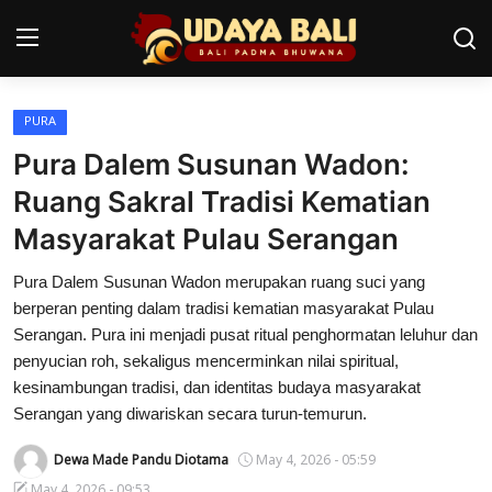
PURA
Home
Pura Dalem Susunan Wadon:
Pura
Ruang Sakral Tradisi Kematian
Masyarakat Pulau Serangan
Desa Adat
Pura Dalem Susunan Wadon merupakan ruang suci yang
Tradisi
berperan penting dalam tradisi kematian masyarakat Pulau
Kearifan lokal
Serangan. Pura ini menjadi pusat ritual penghormatan leluhur dan
penyucian roh, sekaligus mencerminkan nilai spiritual,
Alam Bali
kesinambungan tradisi, dan identitas budaya masyarakat
Serangan yang diwariskan secara turun-temurun.
Seni
Dewa Made Pandu Diotama
May 4, 2026 - 05:59
Kisah
May 4, 2026 - 09:53