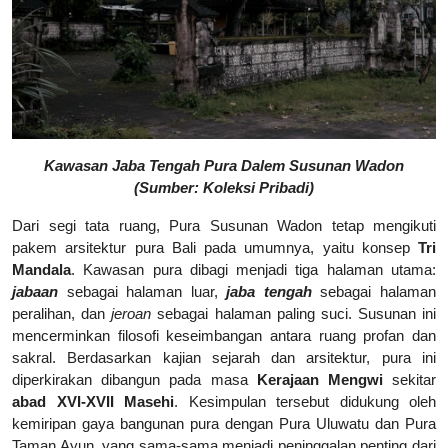
Kawasan Jaba Tengah Pura Dalem Susunan Wadon
(Sumber: Koleksi Pribadi)
Dari segi tata ruang, Pura Susunan Wadon tetap mengikuti
pakem arsitektur pura Bali pada umumnya, yaitu konsep
Tri
Mandala
. Kawasan pura dibagi menjadi tiga halaman utama:
jabaan
sebagai halaman luar,
jaba tengah
sebagai halaman
peralihan, dan
jeroan
sebagai halaman paling suci.
Susunan ini
mencerminkan filosofi keseimbangan antara ruang profan dan
sakral. Berdasarkan kajian sejarah dan arsitektur, pura ini
diperkirakan dibangun pada masa
Kerajaan Mengwi
sekitar
abad XVI-XVII Masehi
. Kesimpulan tersebut didukung oleh
kemiripan gaya bangunan pura dengan Pura Uluwatu dan Pura
Taman Ayun, yang sama-sama menjadi peninggalan penting dari