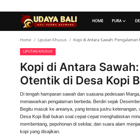
HOME
PURA
DE
Home
Liputan Khusus
Kopi di Antara Sawah: Pengalaman N
Home
LIPUTAN KHUSUS
Pura
Kopi di Antara Sawah
Desa Adat
Otentik di Desa Kopi 
Tradisi
Di tengah hamparan sawah dan suasana pedesaan Marga, T
Kearifan lokal
menawarkan pengalaman berbeda. Berdiri sejak Desember 
Alam Bali
Begitu masuk ke areanya, yang terasa justru ketenangan, 
Desa Kopi Bali bukan soal cepat-cepat menghabiskan min
Seni
membentang, pepohonan di sekitar, dan suara alam menjadi
kopi yang disajikan.
Kisah