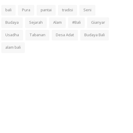
bali
Pura
pantai
tradisi
Seni
Budaya
Sejarah
Alam
#Bali
Gianyar
Usadha
Tabanan
Desa Adat
Budaya Bali
alam bali