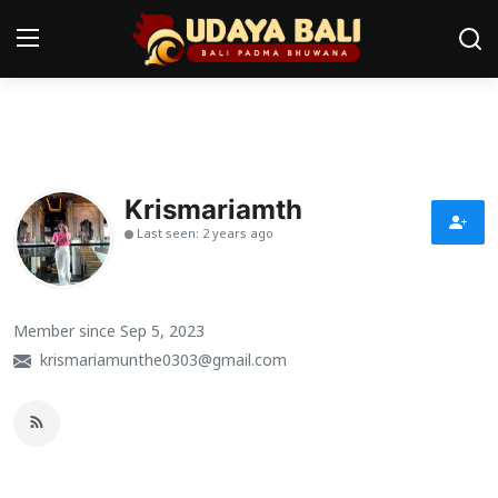
Home
Pura
Krismariamth
Last seen: 2 years ago
Desa Adat
Tradisi
Member since Sep 5, 2023
Kearifan lokal
krismariamunthe0303@gmail.com
Alam Bali
Seni
Kisah