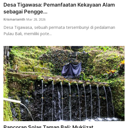
Desa Tigawasa: Pemanfaatan Kekayaan Alam
sebagai Pengge...
Krismariamth
Mar 28, 2026
Desa Tigawasa, sebuah permata tersembunyi di pedalaman
Pulau Bali, memiliki pote...
Pancoran Solas Taman Bali: Mukjizat