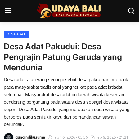
DESA ADAT
Home
Desa Adat Pakudui: Desa
Pura
Pengrajin Patung Garuda yang
Mendunia
Desa Adat
Desa adat, atau yang sering disebut desa pakraman, merujuk
Tradisi
pada masyarakat tradisional yang terikat pada adat istiadat
Kearifan lokal
setempat. Masyarakat desa adat di daerah wisata kesenian
cenderung bergantung pada status desa sebagai desa wisata,
Alam Bali
seperti Desa Adat Pakudui yang merupakan desa wisata yang
berporos pada seni ukir kayu dan pemandangan sawah
Seni
berundak.
Kisah
gungindikusuma
Feb 16, 2026 - 05:56
Feb 9, 2026 - 21:21