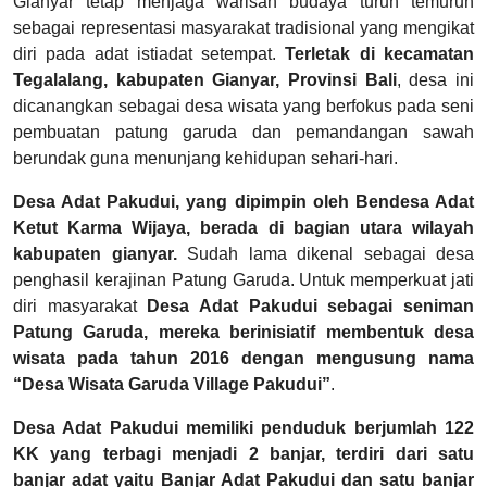
Gianyar tetap menjaga warisan budaya turun temurun
sebagai representasi masyarakat tradisional yang mengikat
diri pada adat istiadat setempat.
Terletak di kecamatan
Tegalalang, kabupaten Gianyar, Provinsi Bali
, desa ini
dicanangkan sebagai desa wisata yang berfokus pada seni
pembuatan patung garuda dan pemandangan sawah
berundak guna menunjang kehidupan sehari-hari.
Desa Adat Pakudui, yang dipimpin oleh Bendesa Adat
Ketut Karma Wijaya, berada di bagian utara wilayah
kabupaten gianyar.
Sudah lama dikenal sebagai desa
penghasil kerajinan Patung Garuda. Untuk memperkuat jati
diri masyarakat
Desa Adat Pakudui sebagai seniman
Patung Garuda, mereka berinisiatif membentuk desa
wisata pada tahun 2016 dengan mengusung nama
“Desa Wisata Garuda Village Pakudui”
.
Desa Adat Pakudui memiliki penduduk berjumlah 122
KK yang terbagi menjadi 2 banjar, terdiri dari satu
banjar adat yaitu Banjar Adat Pakudui dan satu banjar