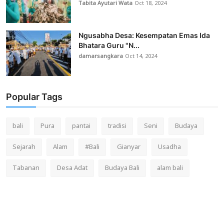
Tabita Ayutari Wata
Oct 18, 2024
Ngusabha Desa: Kesempatan Emas Ida
Bhatara Guru "N...
damarsangkara
Oct 14, 2024
Popular Tags
bali
Pura
pantai
tradisi
Seni
Budaya
Sejarah
Alam
#Bali
Gianyar
Usadha
Tabanan
Desa Adat
Budaya Bali
alam bali