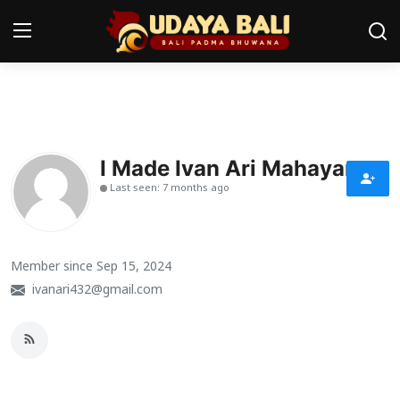
Home
Pura
I Made Ivan Ari Mahayana
Last seen: 7 months ago
Desa Adat
Tradisi
Member since Sep 15, 2024
Kearifan lokal
ivanari432@gmail.com
Alam Bali
Seni
Kisah