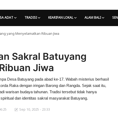
SA ADAT
TRADISI
KEARIFAN LOKAL
ALAM BALI
SEN
yang yang Menyelamatkan Ribuan Jiwa
an Sakral Batuyang
Ribuan Jiwa
impa Desa Batuyang pada abad ke-17. Wabah misterius berhasil
orda Raka dengan iringan Barong dan Rangda. Sejak saat itu,
jadi warisan budaya tahunan. Tradisi tersebut tidak hanya
piritual dan identitas sakral masyarakat Batuyang.
06:25
Sep 10, 2025 - 23:33