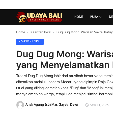
HOME
PURA
DE
Home
Kearifan lokal
Dug Dug Mong: Warisan Sakral Batu
Home
KEARIFAN LOKAL
Pura
Dug Dug Mong: Waris
Desa Adat
yang Menyelamatkan 
Tradisi
Tradisi Dug Dug Mong lahir dari musibah besar yang men
Kearifan lokal
dihentikan melalui upacara Mecaru yang dipimpin Raja Cok
Alam Bali
ritual yang diiringi gamelan khas “Dug” dan “Mong” ini men
menyelamatkan warga, tetapi juga menjadi simbol harmoni s
Seni
Anak Agung Istri Mas Gayatri Dewi
Sep 11, 2025 - 
Kisah