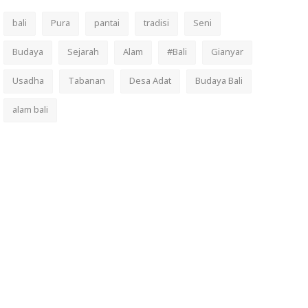
bali
Pura
pantai
tradisi
Seni
Budaya
Sejarah
Alam
#Bali
Gianyar
Usadha
Tabanan
Desa Adat
Budaya Bali
alam bali