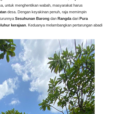
a, untuk menghentikan wabah, masyarakat harus
atan
desa. Dengan keyakinan penuh, raja memimpin
i turunnya
Sesuhunan
Barong
dan
Rangda
dari
Pura
eluhur kerajaan
. Keduanya melambangkan pertarungan abadi