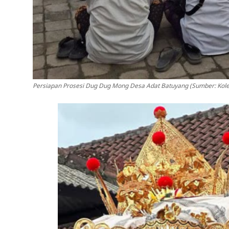
Persiapan Prosesi Dug Dug Mong Desa Adat Batuyang (Sumber: Kolek