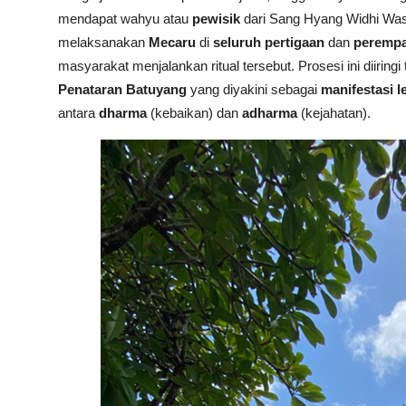
mendapat wahyu atau
pewisik
dari Sang Hyang Widhi Was
melaksanakan
Mecaru
di
seluruh pertigaan
dan
peremp
masyarakat menjalankan ritual tersebut. Prosesi ini diiring
Penataran Batuyang
yang diyakini sebagai
manifestasi l
antara
dharma
(kebaikan) dan
adharma
(kejahatan).