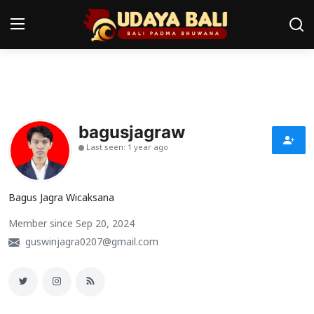
Home
Pura
bagusjagraw
Last seen: 1 year ago
Desa Adat
Tradisi
Bagus Jagra Wicaksana
Kearifan lokal
Member since Sep 20, 2024
guswinjagra0207@gmail.com
Alam Bali
Seni
Kisah