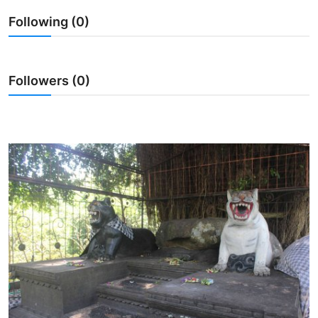
Following (0)
Usadha
Indonesia
Followers (0)