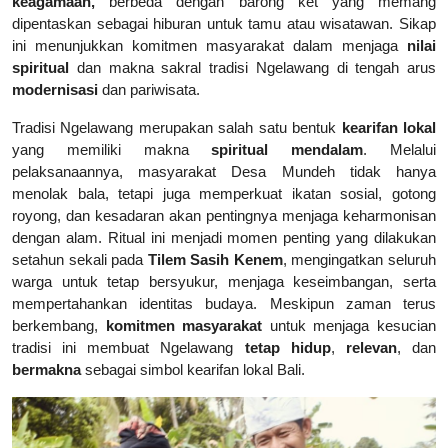
keagamaan,
berbeda dengan barong ket yang memang
dipentaskan sebagai hiburan untuk tamu atau wisatawan. Sikap
ini menunjukkan komitmen masyarakat dalam menjaga
nilai
spiritual
dan makna sakral tradisi Ngelawang di tengah arus
modernisasi
dan pariwisata.
Tradisi Ngelawang merupakan salah satu bentuk
kearifan lokal
yang memiliki makna
spiritual mendalam
. Melalui
pelaksanaannya, masyarakat Desa Mundeh tidak hanya
menolak bala, tetapi juga memperkuat ikatan sosial, gotong
royong, dan kesadaran akan pentingnya menjaga keharmonisan
dengan alam. Ritual ini menjadi momen penting yang dilakukan
setahun sekali pada
Tilem Sasih Kenem
, mengingatkan seluruh
warga untuk tetap bersyukur, menjaga keseimbangan, serta
mempertahankan identitas budaya. Meskipun zaman terus
berkembang,
komitmen masyarakat
untuk menjaga kesucian
tradisi ini membuat Ngelawang
tetap hidup
,
relevan
, dan
bermakna
sebagai simbol kearifan lokal Bali.