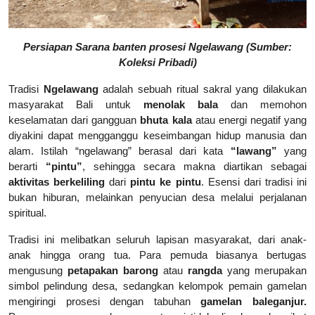
Persiapan Sarana banten prosesi Ngelawang (Sumber:
Koleksi Pribadi)
Tradisi
Ngelawang
adalah sebuah ritual sakral yang dilakukan
masyarakat Bali untuk
menolak bala
dan memohon
keselamatan dari gangguan
bhuta kala
atau energi negatif yang
diyakini dapat mengganggu keseimbangan hidup manusia dan
alam. Istilah “ngelawang” berasal dari kata
“lawang”
yang
berarti
“pintu”
, sehingga secara makna diartikan sebagai
aktivitas berkeliling
dari
pintu ke pintu
. Esensi dari tradisi ini
bukan hiburan, melainkan penyucian desa melalui perjalanan
spiritual.
Tradisi ini melibatkan seluruh lapisan masyarakat, dari anak-
anak hingga orang tua. Para pemuda biasanya bertugas
mengusung
petapakan barong
atau
rangda
yang merupakan
simbol pelindung desa, sedangkan kelompok pemain gamelan
mengiringi prosesi dengan tabuhan
gamelan baleganjur.