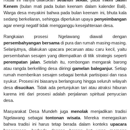
Kenem
(bulan mati pada bulan keenam dalam kalender Bali).
Warga desa meyakini bahwa pada bulan keenam ini, bhuta kala
sedang berkeliaran, sehingga diperlukan upaya
penyeimbangan
agar energi negatif tidak mengganggu kesejahteraan desa.
Rangkaian prosesi Ngelawang diawali dengan
persembahyangan bersama
di pura dan rumah masing-masing.
Selanjutnya, dilakukan upacara pecaruan atau caru kecil, yaitu
persembahan sesajen yang ditempatkan di titik strategis seperti
perempatan jalan
. Setelah itu, rombongan mengarak barong
atau rangda berkeliling desa diiringi
gamelan baleganjur.
Setiap
rumah memberikan sesajen sebagai bentuk partisipasi dan rasa
syukur. Prosesi ini biasanya berlangsung hingga seluruh wilayah
desa
disucikan
. Tidak ada pertunjukan tari atau atraksi hiburan
karena inti dari prosesi adalah perjalanan spiritual penyucian
desa.
Masyarakat Desa Mundeh juga
menolak
menjadikan tradisi
Ngelawang sebagai
tontonan wisata
. Mereka menegaskan
bahwa tradisi ini harus tetap berada dalam konteks
upacara