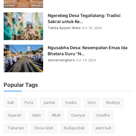
Ngerebeg Desa Tegallalang: Tradisi
Sakral untuk Ke...
Tabita Ayutari Wata
Oct 18, 2024
Ngusabha Desa: Kesempatan Emas Ida
Bhatara Guru "N...
damarsangkara
Oct 14, 2024
Popular Tags
bali
Pura
pantai
tradisi
Seni
Budaya
Sejarah
Alam
#Bali
Gianyar
Usadha
Tabanan
Desa Adat
Budaya Bali
alam bali