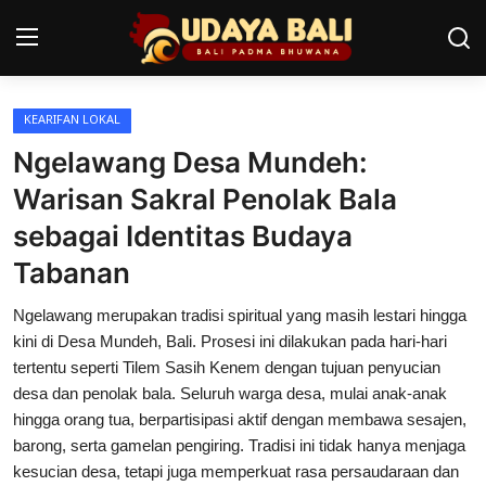
KEARIFAN LOKAL
Home
Ngelawang Desa Mundeh:
Pura
Warisan Sakral Penolak Bala
sebagai Identitas Budaya
Desa Adat
Tabanan
Tradisi
Ngelawang merupakan tradisi spiritual yang masih lestari hingga
Kearifan lokal
kini di Desa Mundeh, Bali. Prosesi ini dilakukan pada hari-hari
tertentu seperti Tilem Sasih Kenem dengan tujuan penyucian
Alam Bali
desa dan penolak bala. Seluruh warga desa, mulai anak-anak
hingga orang tua, berpartisipasi aktif dengan membawa sesajen,
Seni
barong, serta gamelan pengiring. Tradisi ini tidak hanya menjaga
Kisah
kesucian desa, tetapi juga memperkuat rasa persaudaraan dan