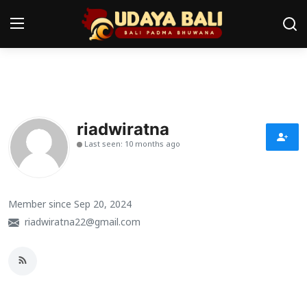
Home
Pura
riadwiratna
Last seen: 10 months ago
Desa Adat
Tradisi
Member since Sep 20, 2024
Kearifan lokal
riadwiratna22@gmail.com
Alam Bali
Seni
Kisah