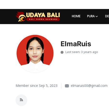
HOME
PURA
DE
Home
Pura
ElmaRuis
Last seen: 3 years ago
Desa Adat
Tradisi
Kearifan lokal
Alam Bali
Member since Sep 5, 2023
elmaruis00@gmail.com
Seni
Kisah