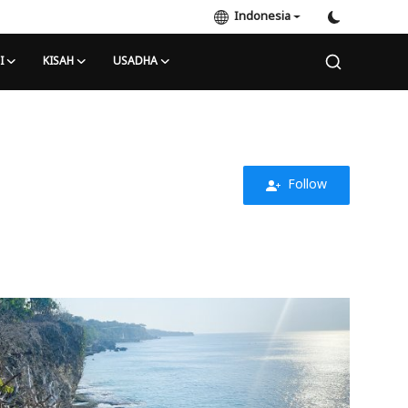
Indonesia
I
KISAH
USADHA
Follow