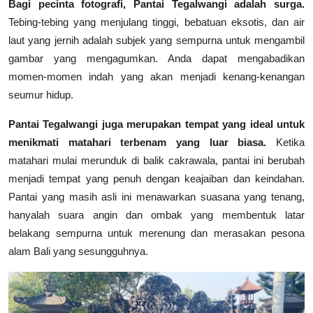
Bagi pecinta fotografi, Pantai Tegalwangi adalah surga.
Tebing-tebing yang menjulang tinggi, bebatuan eksotis, dan air
laut yang jernih adalah subjek yang sempurna untuk mengambil
gambar yang mengagumkan. Anda dapat mengabadikan
momen-momen indah yang akan menjadi kenang-kenangan
seumur hidup.
Pantai Tegalwangi juga merupakan tempat yang ideal untuk
menikmati matahari terbenam yang luar biasa.
Ketika
matahari mulai merunduk di balik cakrawala, pantai ini berubah
menjadi tempat yang penuh dengan keajaiban dan keindahan.
Pantai yang masih asli ini menawarkan suasana yang tenang,
hanyalah suara angin dan ombak yang membentuk latar
belakang sempurna untuk merenung dan merasakan pesona
alam Bali yang sesungguhnya.