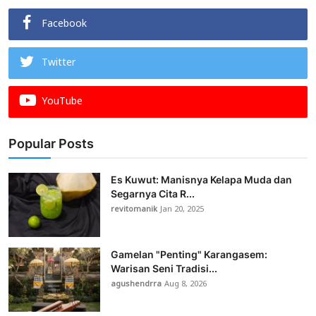
Facebook
Twitter
YouTube
Popular Posts
Es Kuwut: Manisnya Kelapa Muda dan
Segarnya Cita R...
revitomanik
Jan 20, 2025
Gamelan "Penting" Karangasem:
Warisan Seni Tradisi...
agushendrra
Aug 8, 2026