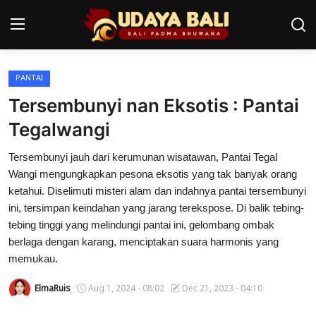
PANTAI
Home
Tersembunyi nan Eksotis : Pantai
Pura
Tegalwangi
Desa Adat
Tersembunyi jauh dari kerumunan wisatawan, Pantai Tegal
Wangi mengungkapkan pesona eksotis yang tak banyak orang
Tradisi
ketahui. Diselimuti misteri alam dan indahnya pantai tersembunyi
ini, tersimpan keindahan yang jarang terekspose. Di balik tebing-
Kearifan lokal
tebing tinggi yang melindungi pantai ini, gelombang ombak
berlaga dengan karang, menciptakan suara harmonis yang
Alam Bali
memukau.
Seni
ElmaRuis
Aug 1, 2024 - 08:02
Dec 21, 2023 - 04:10
Kisah