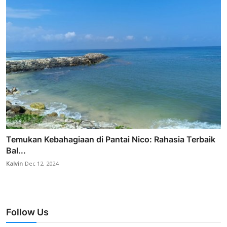
Temukan Kebahagiaan di Pantai Nico: Rahasia Terbaik
Bal...
Kalvin
Dec 12, 2024
Follow Us