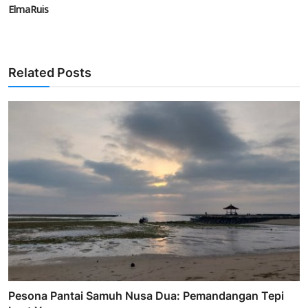
ElmaRuis
Related Posts
Pesona Pantai Samuh Nusa Dua: Pemandangan Tepi