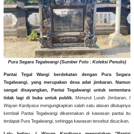
Pura Segara Tegalwangi (Sumber Foto : Koleksi Penulis)
Pantai Tegal Wangi berdekatan dengan Pura Segara
Tegalwangi, yang merupakan desa adat jimbaran.
Namun
sangat disayangkan, Pantai Tegalwangi untuk sementara
tidak lagi di buka untuk publik.
Menurut Lurah Jimbaran,
I
Wayan Kardiyasa
mengungkapkan salah satu alasan ditutupnya
kembali Pantai Tegalwangi dikarenakan di kawasan pantai itu
terdapat Pura Tegalwangi, sehingga kawasan tersebut disucikan.
Lalu beliau,
I Wayan Kardiyasa
mengatakan "Pantai