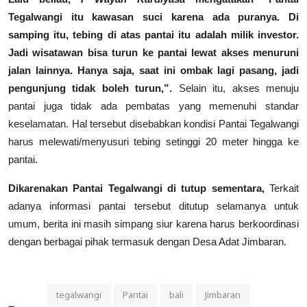
Tegalwangi itu kawasan suci karena ada puranya. Di
samping itu, tebing di atas pantai itu adalah milik investor.
Jadi wisatawan bisa turun ke pantai lewat akses menuruni
jalan lainnya. Hanya saja, saat ini ombak lagi pasang, jadi
pengunjung tidak boleh turun,”.
Selain itu, akses menuju
pantai juga tidak ada pembatas yang memenuhi standar
keselamatan. Hal tersebut disebabkan kondisi Pantai Tegalwangi
harus melewati/menyusuri tebing setinggi 20 meter hingga ke
pantai.
Dikarenakan Pantai Tegalwangi di tutup sementara,
Terkait
adanya informasi pantai tersebut ditutup selamanya untuk
umum, berita ini masih simpang siur karena harus berkoordinasi
dengan berbagai pihak termasuk dengan Desa Adat Jimbaran.
tegalwangi
Pantai
bali
Jimbaran