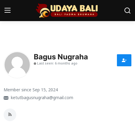
Home
Pura
Bagus Nugraha
Last seen: 6 months ago
Desa Adat
Tradisi
Member since Sep 15, 2024
Kearifan lokal
ketutbagusnugraha@gmail.com
Alam Bali
Seni
Kisah